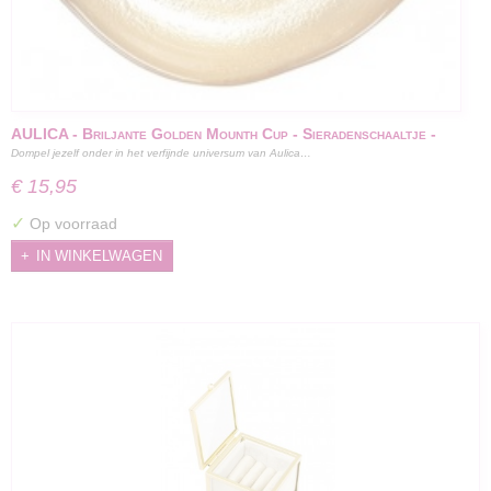
AULICA - Briljante Golden Mounth Cup - Sieradenschaaltje -
Dompel jezelf onder in het verfijnde universum van Aulica…
chocoladeschaaltje - 17,5x4x4cm - Goud
€ 15,95
✓
Op voorraad
IN WINKELWAGEN