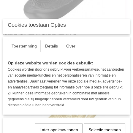
Cookies toestaan Opties
YWG - Decoratieve sieradenschaaltje hand met gegraveerd
Decoratief plastic sieradenschaaltje om sieraden in te…
patroon Zwart Resin
€ 14,95
Toestemming
Details
Over
✓
Op voorraad
IN WINKELWAGEN
Op deze website worden cookies gebruikt
Cookies worden door ons gebruikt voor verkeersanalyse, het aanbieden
van sociale media-functies en het personaliseren van informatie en
advertenties. Daarnaast verlenen we onze sociale media-, advertentie-
en analysepartners toegang tot informatie over hoe u onze site gebruikt.
Zij kunnen deze informatie gebruiken in combinatie met andere
gegevens die zij mogelijk hebben verzameld door uw gebruik van hun
diensten of die u hen hebt verstrekt.
Later opnieuw tonen
Selectie toestaan