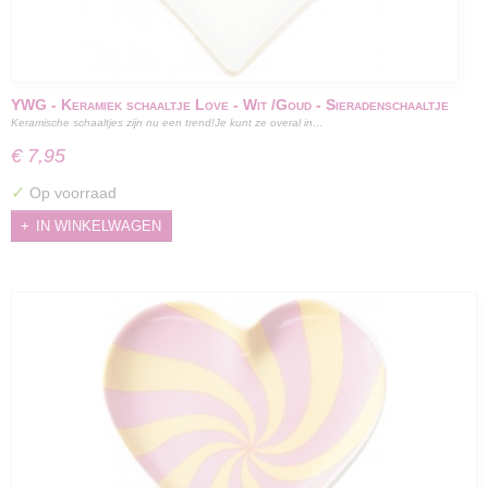
YWG - Keramiek schaaltje Love - Wit /Goud - Sieradenschaaltje
Keramische schaaltjes zijn nu een trend!Je kunt ze overal in…
- 10 x 9.2 x 1.5 cm
€ 7,95
✓
Op voorraad
IN WINKELWAGEN