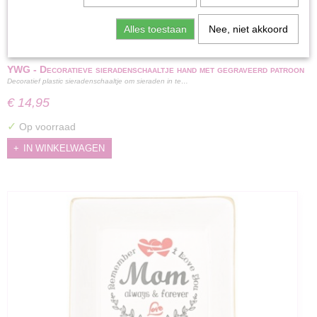
Alles toestaan
Nee, niet akkoord
YWG - Decoratieve sieradenschaaltje hand met gegraveerd patroon
Decoratief plastic sieradenschaaltje om sieraden in te…
Goud Resin
€ 14,95
✓
Op voorraad
IN WINKELWAGEN