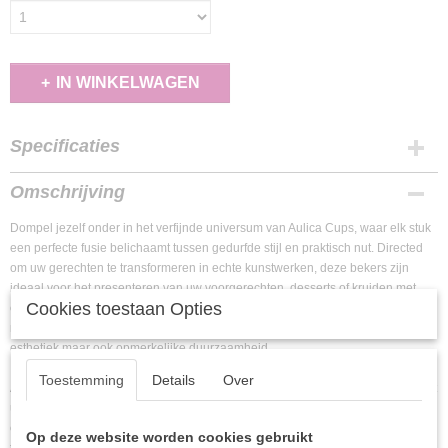
IN WINKELWAGEN
Specificaties
EAN code
Omschrijving
3701503036448
Dompel jezelf onder in het verfijnde universum van Aulica Cups, waar elk stuk
een perfecte fusie belichaamt tussen gedurfde stijl en praktisch nut. Directed
om uw gerechten te transformeren in echte kunstwerken, deze bekers zijn
ideaal voor het presenteren van uw voorgerechten, desserts of kruiden met
Cookies toestaan Opties
een vleugje grootte. Hun productie, die combineert met een hoog -end
materiaal met een uitzonderlijke afwerking, zorgt niet alleen voor een sublieme
esthetiek maar ook opmerkelijke duurzaamheid.
Toestemming
Details
Over
Aulica -bekers zijn het resultaat van zorgvuldige ambachten, het vieren van het
unieke karakter en karakter van elke creatie. Ze transformeren elke maaltijd in
een zintuiglijke viering, terwijl ze een dimensie van verfijning aan je tafel
Op deze website worden cookies gebruikt