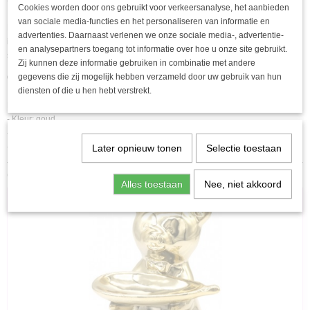
toevoegen.
Cookies worden door ons gebruikt voor verkeersanalyse, het aanbieden
van sociale media-functies en het personaliseren van informatie en
Elke kamer is zorgvuldig boordevol nauwgezette aandacht om een ​​aankomst
advertenties. Daarnaast verlenen we onze sociale media-, advertentie-
in perfecte staat te garanderen, klaar om uw maaltijden en recepties te laten
en analysepartners toegang tot informatie over hoe u onze site gebruikt.
schijnen.
Zij kunnen deze informatie gebruiken in combinatie met andere
gegevens die zij mogelijk hebben verzameld door uw gebruik van hun
Ook zeer geschikt als sieraden schaaltje.
diensten of die u hen hebt verstrekt.
Functies :
- Kleur: goud
- Materiaal: glas
- Afmetingen: 17,5x4x4cm
Later opnieuw tonen
Selectie toestaan
Ook interessant
Alles toestaan
Nee, niet akkoord