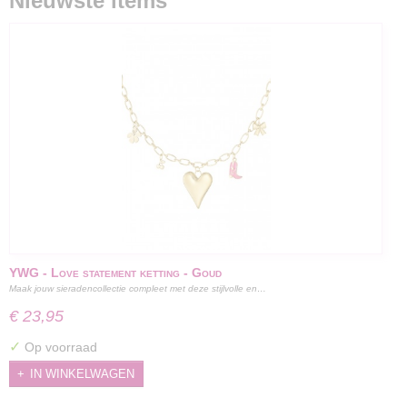
Nieuwste items
YWG - Love statement ketting - Goud
Maak jouw sieradencollectie compleet met deze stijlvolle en…
€ 23,95
✓
Op voorraad
IN WINKELWAGEN