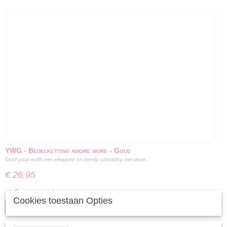
YWG - Bedelketting amore more - Goud
Geef jouw outfit een elegante en trendy uitstraling met deze…
€ 26,95
✓
Op voorraad
Cookies toestaan Opties
IN WINKELWAGEN