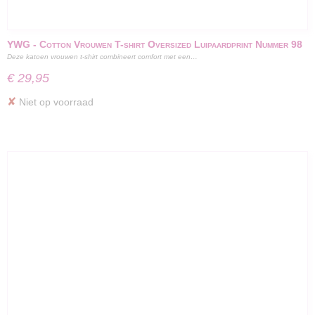
YWG - Cotton Vrouwen T-shirt Oversized Luipaardprint Nummer 98
Deze katoen vrouwen t-shirt combineert comfort met een…
- Roze
€ 29,95
✘
Niet op voorraad