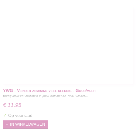
YWG - Vlinder armband veel kleurig - Goud/multi
Breng kleur en vrolijkheid in jouw look met de YWG Vlinder…
€ 11,95
✓
Op voorraad
IN WINKELWAGEN