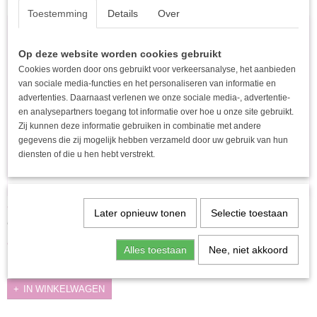
Toestemming
Details
Over
Op deze website worden cookies gebruikt
Cookies worden door ons gebruikt voor verkeersanalyse, het aanbieden
van sociale media-functies en het personaliseren van informatie en
advertenties. Daarnaast verlenen we onze sociale media-, advertentie-
en analysepartners toegang tot informatie over hoe u onze site gebruikt.
Zij kunnen deze informatie gebruiken in combinatie met andere
gegevens die zij mogelijk hebben verzameld door uw gebruik van hun
diensten of die u hen hebt verstrekt.
YWG - Paradise charm ketting - Goud
Later opnieuw tonen
Selectie toestaan
Maak jouw sieradencollectie compleet met deze stijlvolle en…
€ 22,95
Alles toestaan
Nee, niet akkoord
✓
Op voorraad
IN WINKELWAGEN