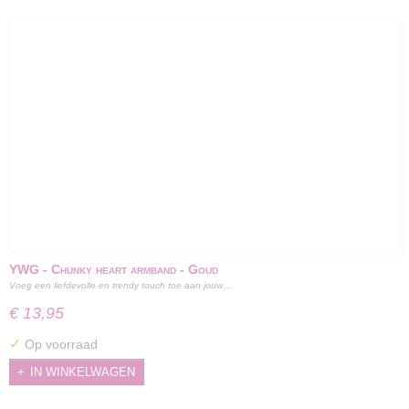
YWG - Chunky heart armband - Goud
Voeg een liefdevolle en trendy touch toe aan jouw…
€ 13,95
✓
Op voorraad
IN WINKELWAGEN