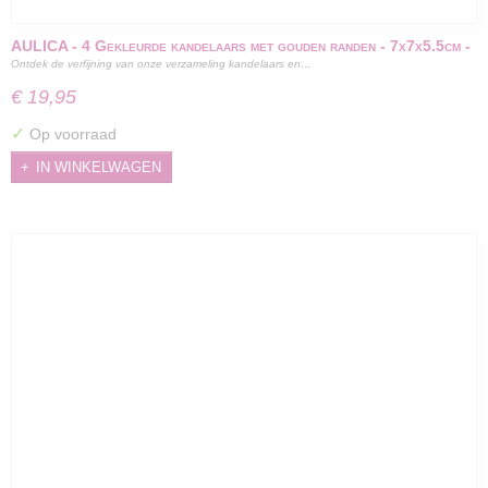
AULICA - 4 Gekleurde kandelaars met gouden randen - 7x7x5.5cm -
Ontdek de verfijning van onze verzameling kandelaars en…
set 4 stuks
€ 19,95
✓
Op voorraad
IN WINKELWAGEN