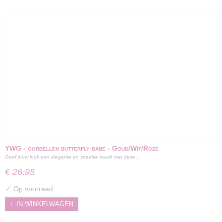
YWG - oorbellen butterfly babe - Goud/Wit/Roze
Geef jouw look een elegante en speelse touch met deze…
€ 26,95
✓
Op voorraad
IN WINKELWAGEN