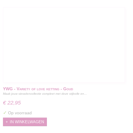
YWG - Variety of love ketting - Goud
Maak jouw sieradencollectie compleet met deze stijlvolle en…
€ 22,95
✓
Op voorraad
IN WINKELWAGEN