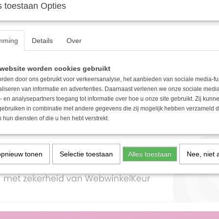
 toestaan Opties
eupketting met letterkralen &
YWG - Heupketting smileys & par
alen tailleketting in goud met gekleurde…
De belly chain is gemaakt van stainless steel i
Goud Stainless Steel
Stainless Steel
mming
Details
Over
kleur…
5
€ 15,95
website worden cookies gebruikt
rden door ons gebruikt voor verkeersanalyse, het aanbieden van sociale media-fu
aliseren van informatie en advertenties. Daarnaast verlenen we onze sociale media
- en analysepartners toegang tot informatie over hoe u onze site gebruikt. Zij kun
 gebruiken in combinatie met andere gegevens die zij mogelijk hebben verzameld 
 hun diensten of die u hen hebt verstrekt.
opnieuw tonen
Selectie toestaan
Alles toestaan
Nee, niet 