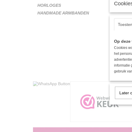
Cookies
HORLOGES
HANDMADE ARMBANDEN
YWG - H
Roestvrijst
parels 
Toeste
€ 15,9
Op deze 
Cookies wo
het person
advertentie
informatie
gebruik van
Later 