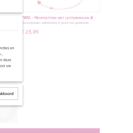
els Goud
YWG - Heupketting met letterkralen &
n de
Roestvrijstalen tailleketting in goud met gekleurde…
parels Goud Stainless Steel
€ 15,95
ncties en
-,
nen deze
door uw
akkoord