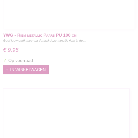
YWG - Riem metallic Paars PU 100 cm
Geef jouw outfit meer pit dankzij deze metallic riem in de…
€ 9,95
✓
Op voorraad
IN WINKELWAGEN