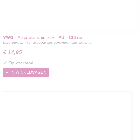
YWG - Fabulous stud riem - PU - 135 cm
Deze leuke riem kan je overal mee combineren. Met zijn extra…
€ 14,95
✓
Op voorraad
IN WINKELWAGEN