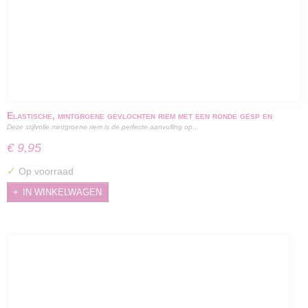
Elastische, mintgroene gevlochten riem met een ronde gesp en
Deze stijlvolle mintgroene riem is de perfecte aanvulling op…
gouden details - 100 cm
€ 9,95
✓
Op voorraad
IN WINKELWAGEN