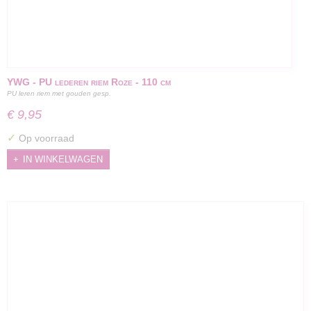
YWG - PU lederen riem Roze - 110 cm
PU leren riem met gouden gesp.
€ 9,95
✓
Op voorraad
IN WINKELWAGEN