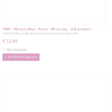
YWG - Metallic Riem - Paars - 80 cm lang - 2.8 cm breed -
Ontdek de Nieuwe Metallic Paarse Riem met Gouden Ringen (80…
Gouden ringen
€ 12,95
✓
Op voorraad
IN WINKELWAGEN