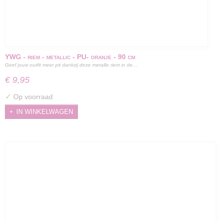
YWG - riem - metallic - PU- oranje - 90 cm
Geef jouw outfit meer pit dankzij deze metallic riem in de…
€ 9,95
✓
Op voorraad
IN WINKELWAGEN