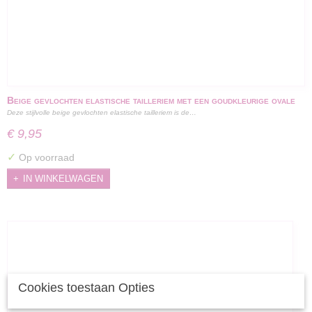
Beige gevlochten elastische tailleriem met een goudkleurige ovale
Deze stijlvolle beige gevlochten elastische tailleriem is de…
gesp en witte details - 100 cm
€ 9,95
✓
Op voorraad
IN WINKELWAGEN
Cookies toestaan Opties