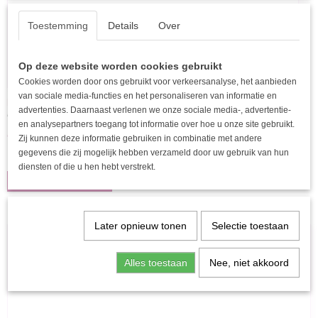
Toestemming
Details
Over
Op deze website worden cookies gebruikt
Cookies worden door ons gebruikt voor verkeersanalyse, het aanbieden
van sociale media-functies en het personaliseren van informatie en
Elastische gevlochten riem met een roze ovale gesp - 100 cm
advertenties. Daarnaast verlenen we onze sociale media-, advertentie-
Deze stijlvolle en veelzijdige riem is de perfecte…
en analysepartners toegang tot informatie over hoe u onze site gebruikt.
€ 9,95
Zij kunnen deze informatie gebruiken in combinatie met andere
gegevens die zij mogelijk hebben verzameld door uw gebruik van hun
✓
Op voorraad
diensten of die u hen hebt verstrekt.
IN WINKELWAGEN
Later opnieuw tonen
Selectie toestaan
Alles toestaan
Nee, niet akkoord