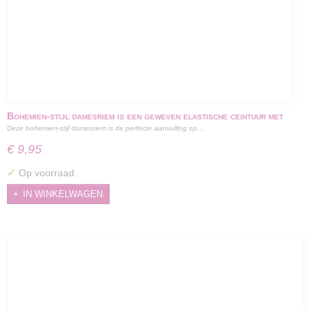
Bohemien-stijl damesriem is een geweven elastische ceintuur met
Deze bohemien-stijl damesriem is de perfecte aanvulling op…
een vierkante houten gesp - 100 cm
€ 9,95
✓
Op voorraad
IN WINKELWAGEN