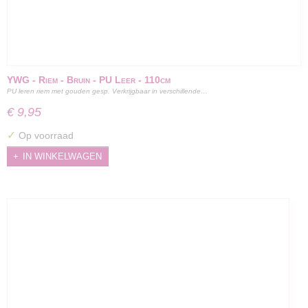
YWG - Riem - Bruin - PU Leer - 110cm
PU leren riem met gouden gesp. Verkrijgbaar in verschillende…
€ 9,95
✓
Op voorraad
IN WINKELWAGEN