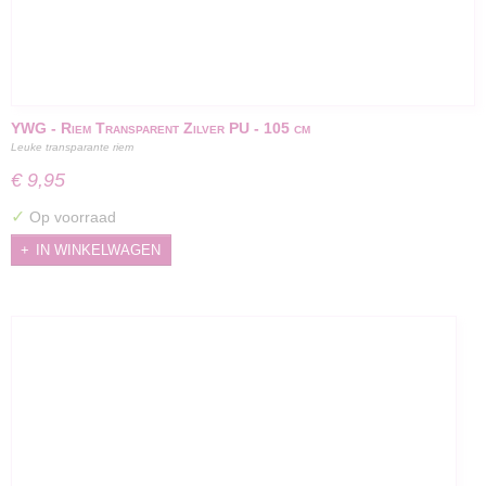
YWG - Riem Transparent Zilver PU - 105 cm
Leuke transparante riem
€ 9,95
✓
Op voorraad
IN WINKELWAGEN