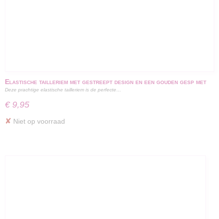
Elastische tailleriem met gestreept design en een gouden gesp met
Deze prachtige elastische tailleriem is de perfecte…
turkoois detail - 100 cm
€ 9,95
✘
Niet op voorraad