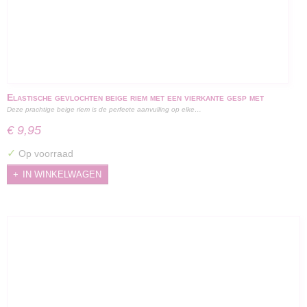
Elastische gevlochten beige riem met een vierkante gesp met
Deze prachtige beige riem is de perfecte aanvulling op elke…
kleurrijke kralen - 100 cm
€ 9,95
✓
Op voorraad
IN WINKELWAGEN