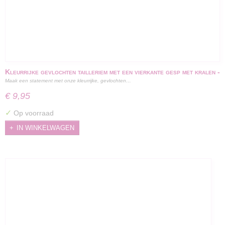
Kleurrijke gevlochten tailleriem met een vierkante gesp met kralen -
Maak een statement met onze kleurrijke, gevlochten…
100 cm
€ 9,95
✓
Op voorraad
IN WINKELWAGEN