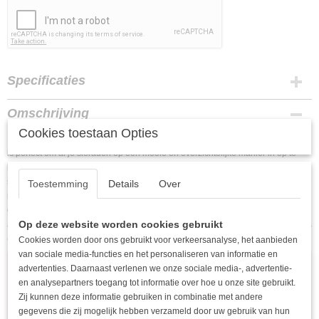
Specificaties
EAN code
Omschrijving
8720687125866
Cookies toestaan Opties
Hoe leuk is dit glazen sieradendoosje met gouden details! Het sieradendoosje
is perfect om al je sieraden op een mooie en overzichtelijke manier in op te
bergen. Daarnaast kunt u het sieradendoosje ook perfect gebruiken om
sieraden op een leuke manier te presenteren in uw winkel! Het sieradendoosje
Toestemming
Details
Over
is gemaakt van koper en glas en heeft de afmetingen: 12 x 7 x 5,5 cm, Erg leuk
om je oorbellen in bijvoorbeeld een sieradendoosje in te bewaren!
Op deze website worden cookies gebruikt
Ook interessant
Cookies worden door ons gebruikt voor verkeersanalyse, het aanbieden
van sociale media-functies en het personaliseren van informatie en
advertenties. Daarnaast verlenen we onze sociale media-, advertentie-
en analysepartners toegang tot informatie over hoe u onze site gebruikt.
Zij kunnen deze informatie gebruiken in combinatie met andere
gegevens die zij mogelijk hebben verzameld door uw gebruik van hun