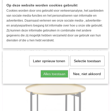
klassieke, ronde vorm maakt het universeel, waarbij zowel moderne als meer
Op deze website worden cookies gebruikt
traditionele interieurs overeenkomen. Het spiegelframe kan worden versierd
Cookies worden door ons gebruikt voor verkeersanalyse, het aanbieden
met details zoals metalen accenten, gravures, vergulden of zilverplaten, die het
van sociale media-functies en het personaliseren van informatie en
elegantie en verfijning geven. Mogelijke afwerkingen omvatten ook
advertenties. Daarnaast verlenen we onze sociale media-, advertentie-
minimalistische patronen of structurele materialen die het decoratieve karakter
en analysepartners toegang tot informatie over hoe u onze site gebruikt.
benadrukken. Perfect voor de woonkamer, gang, slaapkamer of badkamer. Het
Zij kunnen deze informatie gebruiken in combinatie met andere
kan fungeren als een centrale muurdecoratie of een galerij met decoratieve
gegevens die zij mogelijk hebben verzameld door uw gebruik van hun
elementen aanvullen. De lichtgewicht constructie en het praktische
diensten of die u hen hebt verstrekt.
montagesysteem zorgen voor gemakkelijk hangen aan de muur. Daz
Decorative Mirror is een geweldige manier om lichtheid en glans toe te voegen
aan een ruimte, terwijl het de stijl en het individuele karakter van het interieur
benadrukt. De compacte maat en decoratieve details maken het een uniek
Later opnieuw tonen
Selectie toestaan
decoratief accent. Afmetingen: 34.5x34.5x3cm Gewicht: 610g diameter van de
spiegel: 18 cm
Alles toestaan
Nee, niet akkoord
Ook interessant