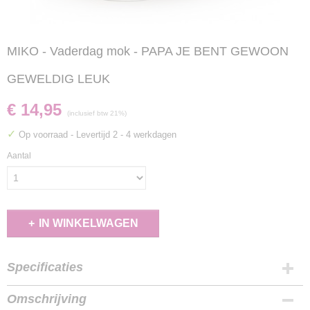
MIKO - Vaderdag mok - PAPA JE BENT GEWOON
GEWELDIG LEUK
€ 14,95
(inclusief btw 21%)
✓
Op voorraad
- Levertijd 2 - 4 werkdagen
Aantal
IN WINKELWAGEN
Specificaties
EAN code
Omschrijving
9503781632527