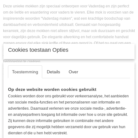
Deze unieke mokken zijn speciaal ontworpen voor Vaderdag en zijn perfect
om de liefde en waardering voor vaders te vieren. Elke mok is voorzien van de
inspirerende woorden "Vaderdag maken", wat een krachtige boodschap van
dankbaarheid en verbondenheid uitstraalt. Gemaakt van hoogwaardig
keramiek, zijn deze mokken niet alleen stijlvol, maar ook duurzaam en geschikt
voor dagelijks gebruik. De elegante afwerking en het comfortabele handvat
zorgen ervoor dat elke slok koffie of thee een genot is. Of het nu gaat om een
Cookies toestaan Opties
persoonlijk cadeau of een toevoeging aan uw eigen servies, deze mokken zijn
een prachtige manier om deze speciale dag te markeren en een blijvende
herinnering te creëren.
Toestemming
Details
Over
Ook interessant
Op deze website worden cookies gebruikt
Cookies worden door ons gebruikt voor verkeersanalyse, het aanbieden
van sociale media-functies en het personaliseren van informatie en
advertenties. Daarnaast verlenen we onze sociale media-, advertentie-
en analysepartners toegang tot informatie over hoe u onze site gebruikt.
Zij kunnen deze informatie gebruiken in combinatie met andere
gegevens die zij mogelijk hebben verzameld door uw gebruik van hun
diensten of die u hen hebt verstrekt.