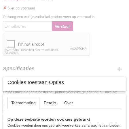
✘
Niet op voorraad
Ontvang een mailtje zodra het product weer op voorraad is.
Verstuur
Specificaties
EAN code
Omschrijving
Cookies toestaan Opties
8718964205523
Ontdek onze elegante bestekset, perfect voor elke gelegenheid. Deze set
bevat verfijnde zwarte en gouden lepels, Vorken en messen die een luxe
Toestemming
Details
Over
uitstraling aan uw tafelsetting geven. Gemaakt van hoogwaardig materiaal, zijn
ze niet alleen stijlvol, maar ook duurzaam en gemakkelijk te onderhouden.
Voeg een vleugje glamour toe aan uw dinermomenten en maak indruk op uw
Op deze website worden cookies gebruikt
gasten met deze prachtige combinatie van kleuren en design.
Cookies worden door ons gebruikt voor verkeersanalyse, het aanbieden