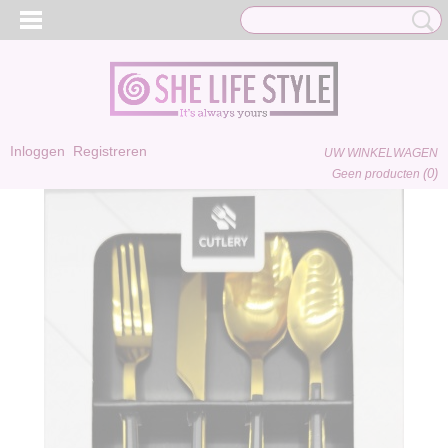
Inloggen
Registreren
UW WINKELWAGEN
(0)
Geen producten