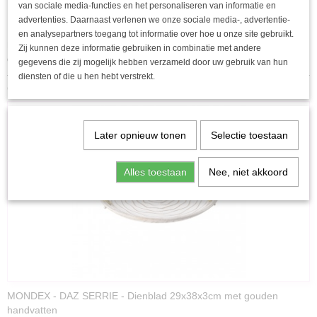
Stijlvol, goudkleurig ontwerp
van sociale media-functies en het personaliseren van informatie en
advertenties. Daarnaast verlenen we onze sociale media-, advertentie-
Vaatwasmachinebestendig
en analysepartners toegang tot informatie over hoe u onze site gebruikt.
Deze stijlvolle 16-delige bestekset bevat: 4 x messen, 4 x vorken, 4 x eetlepels
Zij kunnen deze informatie gebruiken in combinatie met andere
en 4 x dessertlepels.
gegevens die zij mogelijk hebben verzameld door uw gebruik van hun
diensten of die u hen hebt verstrekt.
Ook interessant
Later opnieuw tonen
Selectie toestaan
Alles toestaan
Nee, niet akkoord
MONDEX - DAZ SERRIE - Dienblad 29x38x3cm met gouden
handvatten