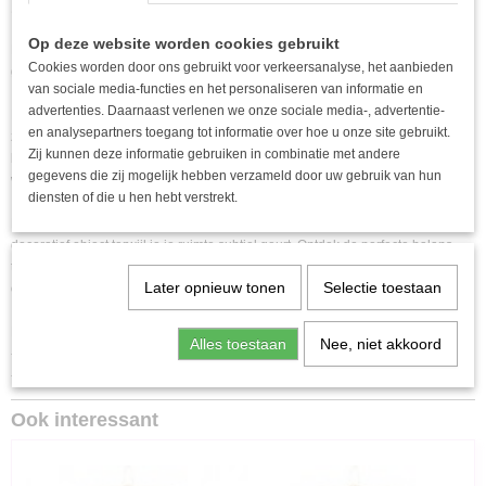
EAN code
Omschrijving
3701503020355
Op deze website worden cookies gebruikt
Breng een vleugje exotische elegantie in uw interieur met onze zwarte bel en
Cookies worden door ons gebruikt voor verkeersanalyse, het aanbieden
gouden contourkaars, op smaak gebracht met tonka.
van sociale media-functies en het personaliseren van informatie en
advertenties. Daarnaast verlenen we onze sociale media-, advertentie-
Deze luxueuze kaars onderscheidt zich door zijn verfijnde ontwerp, waar de
en analysepartners toegang tot informatie over hoe u onze site gebruikt.
zwarte bel perfect harmoniseert met de gouden details eromheen. De
Zij kunnen deze informatie gebruiken in combinatie met andere
betoverende geur van de tonkaboon, zowel zoet als heerlijk, verspreidt een
gegevens die zij mogelijk hebben verzameld door uw gebruik van hun
warme en verfijnde sfeer in uw huis.
diensten of die u hen hebt verstrekt.
Door schoonheid en functie te combineren, wordt deze kaars een echt
decoratief object terwijl je je ruimte subtiel geurt. Ontdek de perfecte balans
tussen esthetiek en welzijn in onze verzameling elegante kaarsen, gedachten
Later opnieuw tonen
Selectie toestaan
om uw momenten van ontspanning te verbeteren.
Functies :
Alles toestaan
Nee, niet akkoord
- Kleur: zwart
- Afmetingen: 10.8x10.8x14.8cm
Ook interessant