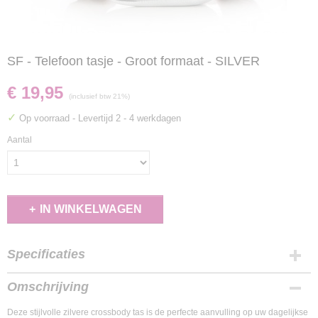
SF - Telefoon tasje - Groot formaat - SILVER
€ 19,95
(inclusief btw 21%)
✓
Op voorraad
- Levertijd 2 - 4 werkdagen
Aantal
IN WINKELWAGEN
Specificaties
EAN code
Omschrijving
1307521210000
Deze stijlvolle zilvere crossbody tas is de perfecte aanvulling op uw dagelijkse