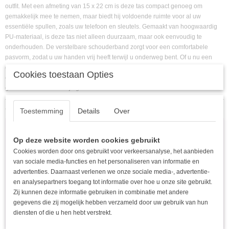
outfit. Met een afmeting van 15 x 22 cm is deze tas compact genoeg om
gemakkelijk mee te nemen, maar biedt hij voldoende ruimte voor al uw
essentiële spullen, zoals uw telefoon en sleutels. Gemaakt van hoogwaardig
PU-materiaal, is deze tas niet alleen duurzaam, maar ook eenvoudig te
onderhouden. De verstelbare schouderband zorgt voor een comfortabele
pasvorm, zodat u uw handen vrij heeft terwijl u onderweg bent. Of u nu een
dagje uit gaat of een avondje uit, deze crossbody tas voegt een vleugje
Cookies toestaan Opties
elegantie toe aan elke gelegenheid. Maak uw look compleet en ervaar het
gemak van deze veelzijdige tas!
Ook interessant
Toestemming
Details
Over
Op deze website worden cookies gebruikt
Cookies worden door ons gebruikt voor verkeersanalyse, het aanbieden
van sociale media-functies en het personaliseren van informatie en
advertenties. Daarnaast verlenen we onze sociale media-, advertentie-
en analysepartners toegang tot informatie over hoe u onze site gebruikt.
Zij kunnen deze informatie gebruiken in combinatie met andere
gegevens die zij mogelijk hebben verzameld door uw gebruik van hun
diensten of die u hen hebt verstrekt.