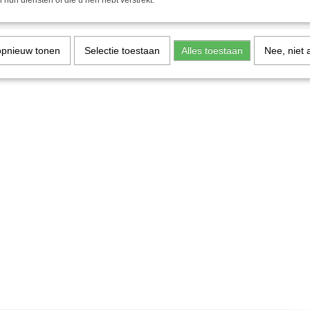
 hun diensten of die u hen hebt verstrekt.
opnieuw tonen
Selectie toestaan
Alles toestaan
Nee, niet 