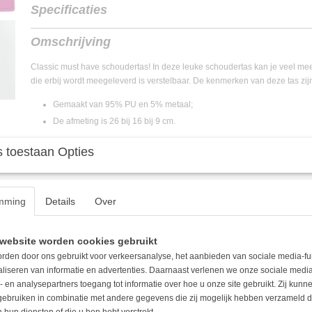
Specificaties
EAN code
8720994068306
Omschrijving
Classic must have schoudertas! In deze leuke schoudertas kan je veel m
die erbij wordt meegeleverd is verstelbaar. De kenmerken van deze tas zij
Gemaakt van 95% PU en 5% metaal;
De afmeting is 26 bij 16 bij 9 cm.
 toestaan Opties
mming
Details
Over
website worden cookies gebruikt
rden door ons gebruikt voor verkeersanalyse, het aanbieden van sociale media-fu
aliseren van informatie en advertenties. Daarnaast verlenen we onze sociale media
- en analysepartners toegang tot informatie over hoe u onze site gebruikt. Zij kun
 gebruiken in combinatie met andere gegevens die zij mogelijk hebben verzameld 