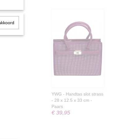
akkoord
YWG - Handtas slot strass
- 28 x 12.5 x 33 cm -
Paars
€ 39,95