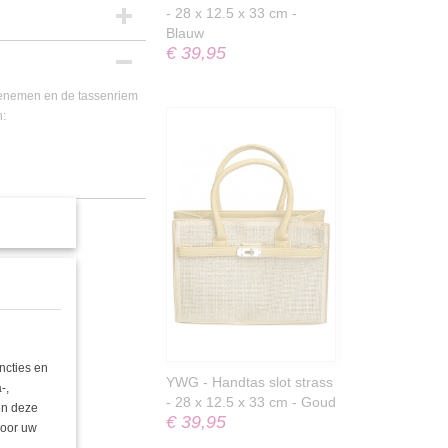
- 28 x 12.5 x 33 cm -
Blauw
€ 39,95
eenemen en de tassenriem
n:
ncties en
YWG - Handtas slot strass
-,
- 28 x 12.5 x 33 cm - Goud
nen deze
€ 39,95
door uw