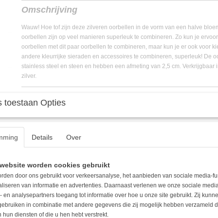
EAN code
8720687193841
Omschrijving
Wauw! Hoe tof zijn deze zilveren oorbellen in de vorm van een halve bloe
oorbellen zijn op veel manieren superleuk te combineren. Zo kun je ervo
oorbellen met dit paar oorbellen te combineren, maar kun je er ook voor 
andere kleurrijke sieraden en accessoires te combineren, superleuk! De o
stainless steel en steen en hebben een afmeting van 2,5 cm. Verkrijgbaar 
zilver.
 toestaan Opties
mming
Details
Over
website worden cookies gebruikt
rden door ons gebruikt voor verkeersanalyse, het aanbieden van sociale media-fu
aliseren van informatie en advertenties. Daarnaast verlenen we onze sociale media
- en analysepartners toegang tot informatie over hoe u onze site gebruikt. Zij kun
 gebruiken in combinatie met andere gegevens die zij mogelijk hebben verzameld 
 hun diensten of die u hen hebt verstrekt.