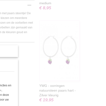
medium
€ 8,95
m met paars steentje! De
or kiezen om meerdere
kiezen om de oorbellen met
orbellen zijn gemaakt van
in de kleuren goud en
ncties en
YWG - oorringen
-,
natuursteen paars hart -
nen deze
Zilver kleurig
€ 19,95
door uw