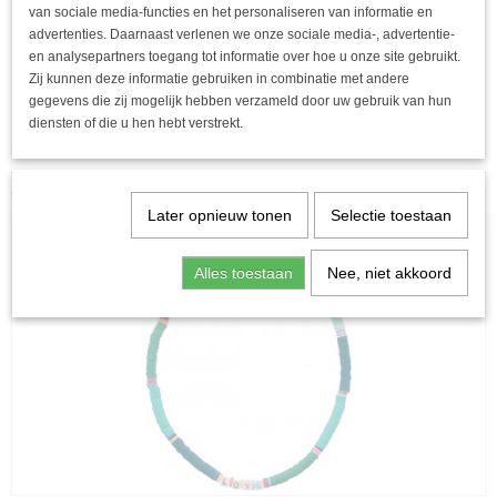
Gemaakt van 304 Stainless Steel
van sociale media-functies en het personaliseren van informatie en
Sterk, duurzaam en verkleurt niet
advertenties. Daarnaast verlenen we onze sociale media-, advertentie-
en analysepartners toegang tot informatie over hoe u onze site gebruikt.
Lengte ketting: 40cm
Zij kunnen deze informatie gebruiken in combinatie met andere
Verstelbaar met 5 cm verlengkettinkje
gegevens die zij mogelijk hebben verzameld door uw gebruik van hun
Perfect voor zowel casual als feestelijke outfits
diensten of die u hen hebt verstrekt.
Een echte must-have voor iedere sieradenliefhebber!
Ook interessant
Later opnieuw tonen
Selectie toestaan
Alles toestaan
Nee, niet akkoord