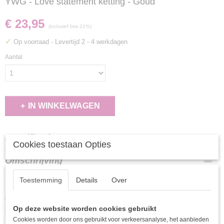
YWG - Love statement ketting - Goud
€ 23,95
(inclusief btw 21%)
✓
Op voorraad
- Levertijd 2 - 4 werkdagen
Aantal
IN WINKELWAGEN
Specificaties
Cookies toestaan Opties
EAN code
Omschrijving
6156235788726
Maak jouw sieradencollectie compleet met deze stijlvolle en tijdloze ketting.
Toestemming
Details
Over
Dankzij het minimalistische design is dit sieraad perfect om iedere dag te
dragen en eenvoudig te combineren met andere kettingen voor een trendy
Op deze website worden cookies gebruikt
layered look.
Cookies worden door ons gebruikt voor verkeersanalyse, het aanbieden