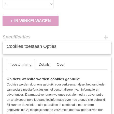
IN WINKELWAGEN
Specificaties
Cookies toestaan Opties
EAN code
Omschrijving
9502741346283
Kleurrijke ketting uit onze #summergirls-collectie
Toestemming
Details
Over
Kralenketting met kleurrijke kralen
Ook interessant
Op deze website worden cookies gebruikt
Cookies worden door ons gebruikt voor verkeersanalyse, het aanbieden
van sociale media-functies en het personaliseren van informatie en
advertenties. Daarnaast verlenen we onze sociale media-, advertentie-
en analysepartners toegang tot informatie over hoe u onze site gebruikt.
Zij kunnen deze informatie gebruiken in combinatie met andere
gegevens die zij mogelijk hebben verzameld door uw gebruik van hun