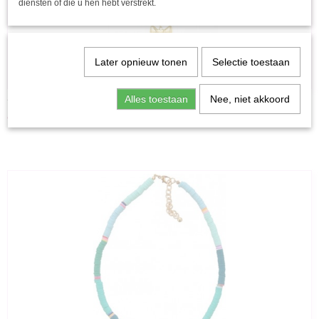
diensten of die u hen hebt verstrekt.
Later opnieuw tonen
Selectie toestaan
Alles toestaan
Nee, niet akkoord
YWG - Ketting met strik bedel - kleur goud - stainless steel
€ 13,95