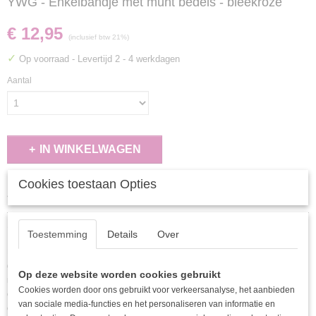
YWG - Enkelbandje met munt bedels - bleekroze
€ 12,95
(inclusief btw 21%)
✓
Op voorraad
- Levertijd 2 - 4 werkdagen
Aantal
IN WINKELWAGEN
Cookies toestaan Opties
Specificaties
EAN code
Omschrijving
Toestemming
Details
Over
8720687120625
Deze prachtige armband is een perfecte combinatie van schattigheid en stijl,
gemaakt van een betoverende mix van roze en gouden kralen. De gouden
Op deze website worden cookies gebruikt
muntcharme voegt een vleugje luxe toe, waardoor deze armband niet alleen
Cookies worden door ons gebruikt voor verkeersanalyse, het aanbieden
een accessoire is, maar ook een statement piece. Of je nu een casual outfit wilt
van sociale media-functies en het personaliseren van informatie en
opfleuren of een elegante look wilt aanvullen, deze armband is de ideale