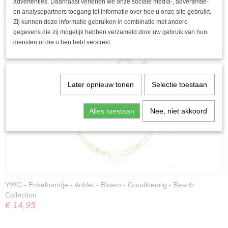
advertenties. Daarnaast verlenen we onze sociale media-, advertentie-
keuze. Verkrijgbaar in verschillende kleuren, is deze armband perfect voor de
en analysepartners toegang tot informatie over hoe u onze site gebruikt.
warme seizoenen en biedt het een veelzijdigheid die je niet wilt missen.
Zij kunnen deze informatie gebruiken in combinatie met andere
gegevens die zij mogelijk hebben verzameld door uw gebruik van hun
Ook interessant
diensten of die u hen hebt verstrekt.
Later opnieuw tonen
Selectie toestaan
Alles toestaan
Nee, niet akkoord
YWG - Enkelbandje - Anklet - Bloem - Goudkleurig - Beach
Collection
€ 14,95