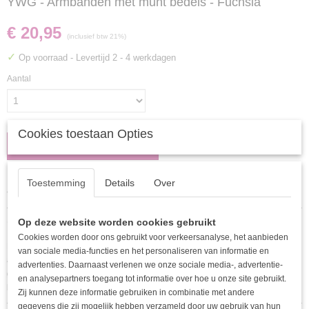
YWG - Armbanden met munt bedels - Fuchsia
€ 20,95
(inclusief btw 21%)
✓
Op voorraad
- Levertijd 2 - 4 werkdagen
Aantal
Cookies toestaan Opties
IN WINKELWAGEN
Toestemming
Details
Over
Specificaties
EAN code
Omschrijving
Op deze website worden cookies gebruikt
8720994044737
Cookies worden door ons gebruikt voor verkeersanalyse, het aanbieden
Hoe schattig is deze armband? Een echte must-have voor jouw collectie! De
van sociale media-functies en het personaliseren van informatie en
armband bevat vier lagen met munt bedels er aan en is perfect voor dagelijks
advertenties. Daarnaast verlenen we onze sociale media-, advertentie-
gebruik. De armband is verkrijgbaar in verschillende kleuren. Wacht niet
en analysepartners toegang tot informatie over hoe u onze site gebruikt.
langer en bestel deze armband bij She life style!
Zij kunnen deze informatie gebruiken in combinatie met andere
gegevens die zij mogelijk hebben verzameld door uw gebruik van hun