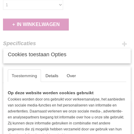
IN WINKELWAGEN
Specificaties
Cookies toestaan Opties
EAN code
Omschrijving
6153325424489
De satijnen armband heeft een roze satijnen koord
Toestemming
Details
Over
De bedel (hartjes) is gemaakt van Stainless Steel, waardoor het niet kan
verkleuren
Op deze website worden cookies gebruikt
Ook interessant
Cookies worden door ons gebruikt voor verkeersanalyse, het aanbieden
van sociale media-functies en het personaliseren van informatie en
advertenties. Daarnaast verlenen we onze sociale media-, advertentie-
en analysepartners toegang tot informatie over hoe u onze site gebruikt.
Zij kunnen deze informatie gebruiken in combinatie met andere
gegevens die zij mogelijk hebben verzameld door uw gebruik van hun