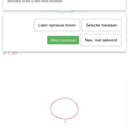
diensten of die u hen hebt verstrekt.
Later opnieuw tonen
Selectie toestaan
Alles toestaan
Nee, niet akkoord
YWG - armband mermaid wonder - Blauw
€ 7,95