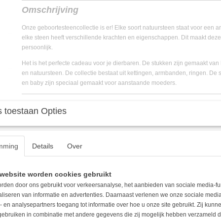
EAN code
8720301231324
Omschrijving
Onze geboortesteencollectie is er! Elke soort natuursteen staat voor ee
elke steen heeft verschillende krachten en eigenschappen. Dit maakt deze 
persoonlijk.
Het is het perfecte cadeau voor je dierbaren. De stukken zijn gemaakt van 
en natuursteen. De collectie bestaat uit kettingen, armbanden, ringen. De
en baby zijn speciaal gemaakt voor aanstaande moeders.
 toestaan Opties
mming
Details
Over
website worden cookies gebruikt
rden door ons gebruikt voor verkeersanalyse, het aanbieden van sociale media-fu
aliseren van informatie en advertenties. Daarnaast verlenen we onze sociale media
- en analysepartners toegang tot informatie over hoe u onze site gebruikt. Zij kun
 gebruiken in combinatie met andere gegevens die zij mogelijk hebben verzameld 