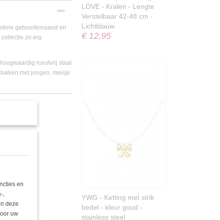
LOVE - Kralen - Lengte
Verstelbaar 42-48 cm -
Lichtblauw
n andere geboortemaand en
€ 12,95
collectie zo erg
hoogwaardig roestvrij staal
 stukken met jongen, meisje
ncties en
-,
YWG - Ketting met strik
nen deze
bedel - kleur goud -
door uw
stainless steel