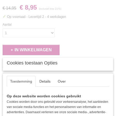
€ 8,95
€ 14,95
(inclusief btw 21%)
✓
Op voorraad
- Levertijd 2 - 4 werkdagen
Aantal
IN WINKELWAGEN
Cookies toestaan Opties
Specificaties
EAN code
Omschrijving
8720301231355
Toestemming
Details
Over
Koperen ketting met kleine zirkonia steentjes met Mama tekst.
Verkrijgbaar in 2 kleuren. Combineer het met de bijpassende oorbellen en
Op deze website worden cookies gebruikt
armband.
Cookies worden door ons gebruikt voor verkeersanalyse, het aanbieden
van sociale media-functies en het personaliseren van informatie en
Kleur: Goud Materiaal: Koper Ondermateriaal: Zirkoon Gewicht: 3,12 g
advertenties. Daarnaast verlenen we onze sociale media-, advertentie-
Dimensies: 38 cm + 5 cm + 0