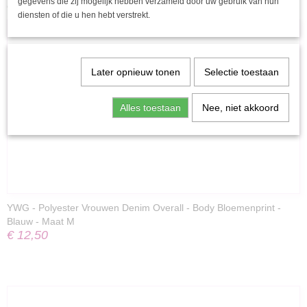
gegevens die zij mogelijk hebben verzameld door uw gebruik van hun
Ook interessant
diensten of die u hen hebt verstrekt.
Later opnieuw tonen
Selectie toestaan
Alles toestaan
Nee, niet akkoord
YWG - Polyester Vrouwen Denim Overall - Body Bloemenprint -
Blauw - Maat M
€ 12,50