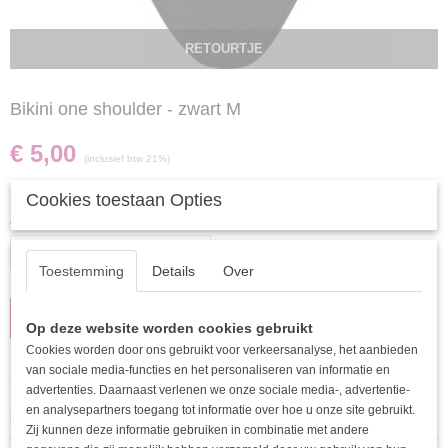
RETOURTJE
Bikini one shoulder - zwart M
€ 5,00
(inclusief btw 21%)
✓
Op voorraad
- Levertijd 2 - 4 werkdagen
Cookies toestaan Opties
Aantal
Toestemming
Details
Over
IN WINKELWAGEN
Op deze website worden cookies gebruikt
Cookies worden door ons gebruikt voor verkeersanalyse, het aanbieden
van sociale media-functies en het personaliseren van informatie en
Omschrijving
advertenties. Daarnaast verlenen we onze sociale media-, advertentie-
en analysepartners toegang tot informatie over hoe u onze site gebruikt.
LET OP ! DIT IS EEN RETOUR PRODUCT.
Zij kunnen deze informatie gebruiken in combinatie met andere