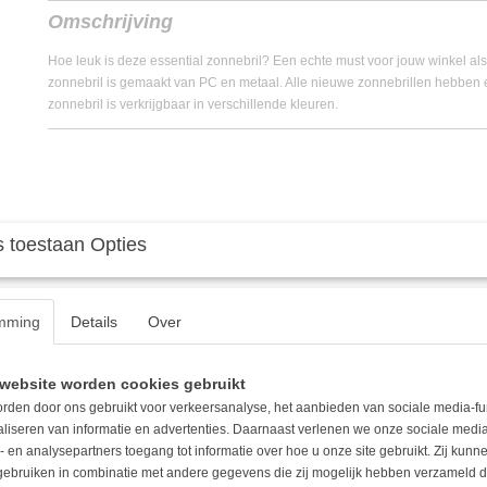
EAN code
8720994054903
Omschrijving
Hoe leuk is deze essential zonnebril? Een echte must voor jouw winkel als
zonnebril is gemaakt van PC en metaal. Alle nieuwe zonnebrillen hebben
zonnebril is verkrijgbaar in verschillende kleuren.
 toestaan Opties
mming
Details
Over
website worden cookies gebruikt
rden door ons gebruikt voor verkeersanalyse, het aanbieden van sociale media-fu
aliseren van informatie en advertenties. Daarnaast verlenen we onze sociale media
- en analysepartners toegang tot informatie over hoe u onze site gebruikt. Zij kun
 gebruiken in combinatie met andere gegevens die zij mogelijk hebben verzameld 