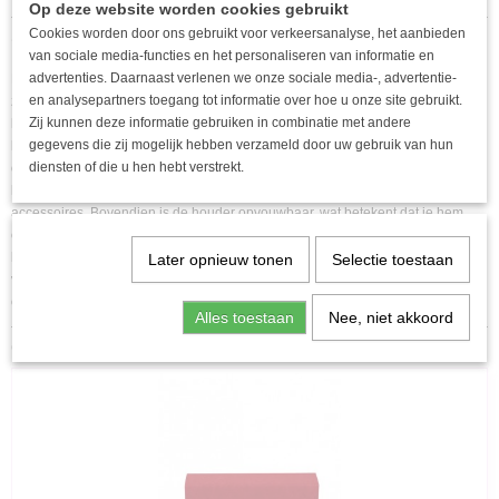
Op deze website worden cookies gebruikt
EAN code
Cookies worden door ons gebruikt voor verkeersanalyse, het aanbieden
Omschrijving
9508753257883
van sociale media-functies en het personaliseren van informatie en
advertenties. Daarnaast verlenen we onze sociale media-, advertentie-
Deze stijlvolle zonnebrilhouder is een must-have accessoire voor iedereen die
en analysepartners toegang tot informatie over hoe u onze site gebruikt.
zijn of haar zonnebril veilig en praktisch wil opbergen. Gemaakt van
Zij kunnen deze informatie gebruiken in combinatie met andere
hoogwaardig PU-materiaal, biedt deze houder niet alleen bescherming tegen
gegevens die zij mogelijk hebben verzameld door uw gebruik van hun
krassen en beschadigingen, maar is ook duurzaam en gemakkelijk te
diensten of die u hen hebt verstrekt.
onderhouden. De houder is verkrijgbaar in twee aantrekkelijke kleuren,
lichtblauw en roze, waardoor je een persoonlijke touch kunt toevoegen aan je
accessoires. Bovendien is de houder opvouwbaar, wat betekent dat je hem
eenvoudig kunt opbergen en meenemen in je tas zonder dat hij veel ruimte in
beslag neemt. Dit maakt het de ideale keuze voor zowel dagelijks gebruik als
Later opnieuw tonen
Selectie toestaan
voor op reis, zodat je altijd je zonnebril bij de hand hebt en deze in optimale
conditie blijft.
Alles toestaan
Nee, niet akkoord
Ook interessant