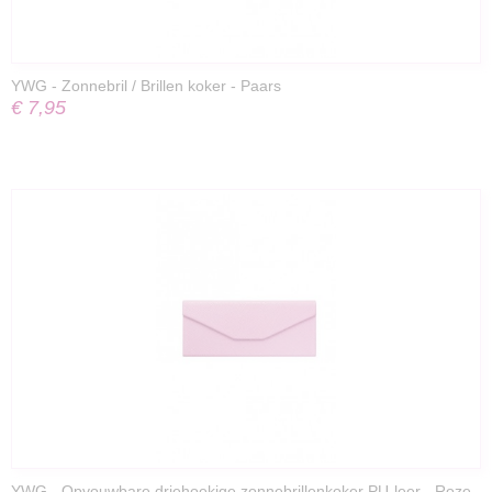
YWG - Zonnebril / Brillen koker - Paars
€ 7,95
YWG - Opvouwbare driehoekige zonnebrillenkoker PU-leer - Roze