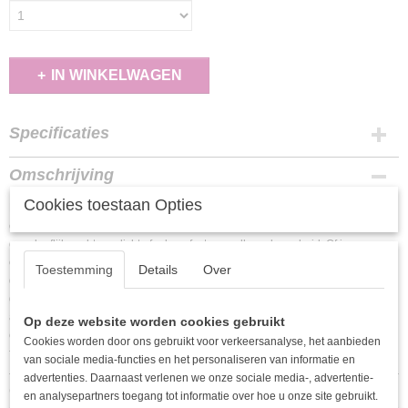
IN WINKELWAGEN
Specificaties
EAN code
Omschrijving
6153329083057
Cookies toestaan Opties
Maak je outfit compleet met deze prachtige luipaardprint sjaal in een trendy
camel kleur! Gemaakt van 100% katoen, biedt deze gebreide sjaal een
ongelooflijk zachte en lichte feel, perfect voor elke gelegenheid. Of je nu een
casual look wilt creëren of een beetje flair aan je avondoutfit wilt toevoegen,
Toestemming
Details
Over
deze sjaal is de ideale accessoire. De veelzijdige print en kleur maken het
gemakkelijk om te combineren met verschillende stijlen en kleuren, terwijl het
ademende materiaal ervoor zorgt dat je je de hele dag comfortabel voelt. Voeg
Op deze website worden cookies gebruikt
een vleugje wildheid toe aan je garderobe en laat deze sjaal je nieuwe
Cookies worden door ons gebruikt voor verkeersanalyse, het aanbieden
favoriete accessoire worden!
van sociale media-functies en het personaliseren van informatie en
advertenties. Daarnaast verlenen we onze sociale media-, advertentie-
Ook interessant
en analysepartners toegang tot informatie over hoe u onze site gebruikt.