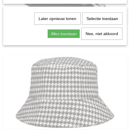
Later opnieuw tonen
Selectie toestaan
YWG - Vissershoedje dierenprint Beige Acryl
€ 9,95
Alles toestaan
Nee, niet akkoord