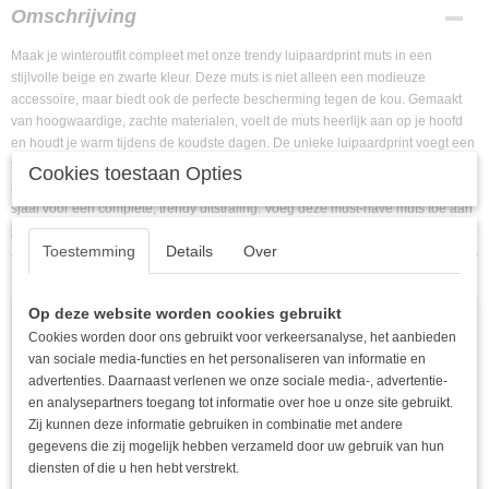
EAN code
Omschrijving
6153328752732
Maak je winteroutfit compleet met onze trendy luipaardprint muts in een
stijlvolle beige en zwarte kleur. Deze muts is niet alleen een modieuze
accessoire, maar biedt ook de perfecte bescherming tegen de kou. Gemaakt
van hoogwaardige, zachte materialen, voelt de muts heerlijk aan op je hoofd
en houdt je warm tijdens de koudste dagen. De unieke luipaardprint voegt een
speelse touch toe aan elke look, of je nu een casual dagje uit hebt of een
Cookies toestaan Opties
avondje uit gaat. Combineer hem met je favoriete winterjacket of een dikke
sjaal voor een complete, trendy uitstraling. Voeg deze must-have muts toe aan
je collectie en maak een statement deze winter!
Toestemming
Details
Over
Ook interessant
Op deze website worden cookies gebruikt
Cookies worden door ons gebruikt voor verkeersanalyse, het aanbieden
van sociale media-functies en het personaliseren van informatie en
advertenties. Daarnaast verlenen we onze sociale media-, advertentie-
en analysepartners toegang tot informatie over hoe u onze site gebruikt.
Zij kunnen deze informatie gebruiken in combinatie met andere
gegevens die zij mogelijk hebben verzameld door uw gebruik van hun
diensten of die u hen hebt verstrekt.