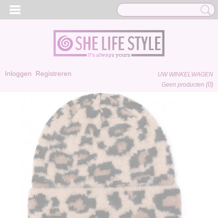
Inloggen
Registreren
UW WINKELWAGEN
(0)
Geen producten