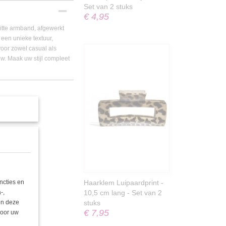
Set van 2 stuks
€ 4,95
itte armband, afgewerkt
een unieke textuur,
voor zowel casual als
. Maak uw stijl compleet
ncties en
Haarklem Luipaardprint -
-,
10,5 cm lang - Set van 2
nen deze
stuks
€ 7,95
door uw