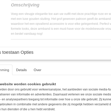
EAN code
8720687164162
Omschrijving
Voeg een vleugje elegantie toe aan uw outfit met deze prachtige roze en w
met een luxe gouden sluiting. Het grof geweven patroon geeft de armband 
waardoor het een opvallend accessoire is voor elke gelegenheid. Perfect 
formele looks, deze armband is een must-have voor de modebewuste vrouw
en bestel vandaag nog!
 toestaan Opties
mming
Details
Over
website worden cookies gebruikt
rden door ons gebruikt voor verkeersanalyse, het aanbieden van sociale media-fu
aliseren van informatie en advertenties. Daarnaast verlenen we onze sociale media
- en analysepartners toegang tot informatie over hoe u onze site gebruikt. Zij kun
 gebruiken in combinatie met andere gegevens die zij mogelijk hebben verzameld 
 hun diensten of die u hen hebt verstrekt.