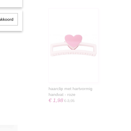
akkoord
haarclip met hartvormig
handvat - roze
€ 1,98
€ 3,95